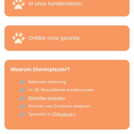
Al onze hondenrassen
Ontdek onze garantie
Waarom Dierenplezier?
Nationale erkenning
+/- 40 Verschillende hondenrassen
Wettelijke garanties
Voorzien van Europees paspoort
Specialist in
Chihuahua’s