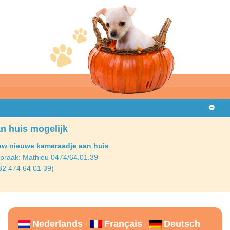
n huis mogelijk
uw nieuwe kameraadje aan huis
spraak: Mathieu
0474/64.01.39
32 474 64 01 39)
Nederlands
Français
Deutsch
-
-