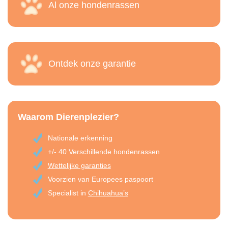
Al onze hondenrassen
Ontdek onze garantie
Waarom Dierenplezier?
Nationale erkenning
+/- 40 Verschillende hondenrassen
Wettelijke garanties
Voorzien van Europees paspoort
Specialist in
Chihuahua’s