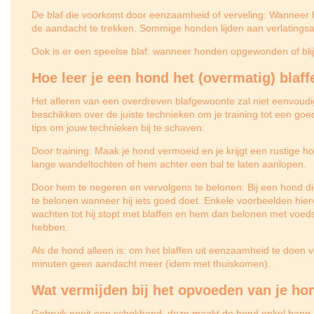
De blaf die voorkomt door eenzaamheid of verveling: Wanneer h
de aandacht te trekken. Sommige honden lijden aan verlatingsa
Ook is er een speelse blaf: wanneer honden opgewonden of blij
Hoe leer je een hond het (overmatig) blaff
Het afleren van een overdreven blafgewoonte zal niet eenvoudig z
beschikken over de juiste technieken om je training tot een go
tips om jouw technieken bij te schaven:
Door training: Maak je hond vermoeid en je krijgt een rustige hon
lange wandeltochten of hem achter een bal te laten aanlopen.
Door hem te negeren en vervolgens te belonen: Bij een hond die
te belonen wanneer hij iets goed doet. Enkele voorbeelden hierv
wachten tot hij stopt met blaffen en hem dan belonen met voedse
hebben.
Als de hond alleen is: om het blaffen uit eenzaamheid te doen 
minuten geen aandacht meer (idem met thuiskomen).
Wat vermijden bij het opvoeden van je ho
Gebruik nooit een schokband, deze maakt de hond enkel bang en