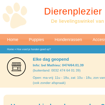
Dierenplezier
De lievelingswinkel van
Home
Puppies
Hondenrassen
Access
Home
»
Hoe voed je honden goed op?
Elke dag geopend
Info: bel Mathieu: 0474/64.01.39
(buitenland: 0032 474 64 01 39)
Open: ma-vrij: 11u - 18u, zat: 10u - 18u, zon va
(ook zonder afspraak)