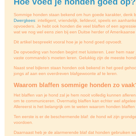
Hoe voed je honden goed op?
Sommig
e honden staan bekend om hun goede karakter, denk b
Dwergkees
: intelligent, vriendelijk, liefdevol, speels en aanhanke
opvoeders. Je hebt ook honden die veel blaffen of een agressief
wat we nog wel eens zien bij een Duitse herder of Amerikaanse
Dit artikel bespreekt vooral hoe je je hond goed opvoedt.
De opvoeding van honden begint met luisteren. Leer hem naar je
vaste commando’s moeten leren. Gelukkig zijn de meeste honde
Naast snel bijleren staan honden ook bekend in het goed geh
jongs af aan een overdreven blafgewoonte af te leren.
Waarom blaffen sommige honden zo vaak
Het blaffen van je hond zal je hem nooit volledig kunnen aflere
om te communiceren. Overmatig blaffen kan echter wel afgelee
Allereerst is het belangrijk om te weten waarom honden blaffen 
Ten eerste is er de beschermende blaf: de hond wil zijn grondg
voordoen.
Daarnaast heb je de alarmerende blaf dat honden gebruiken w