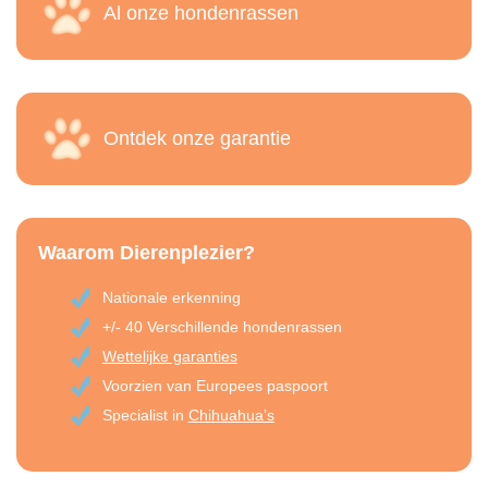
Al onze hondenrassen
Ontdek onze garantie
Waarom Dierenplezier?
Nationale erkenning
+/- 40 Verschillende hondenrassen
Wettelijke garanties
Voorzien van Europees paspoort
Specialist in
Chihuahua’s