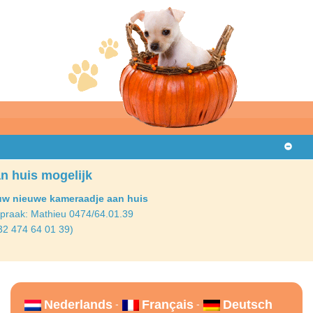
n huis mogelijk
uw nieuwe kameraadje aan huis
spraak: Mathieu
0474/64.01.39
32 474 64 01 39)
Nederlands
Français
Deutsch
-
-