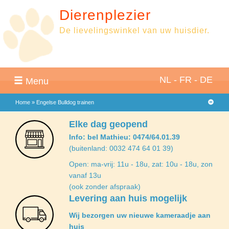
Dierenplezier
De lievelingswinkel van uw huisdier.
NL
-
FR
-
DE
Menu
Home
»
Engelse Bulldog trainen
Elke dag geopend
Info: bel Mathieu: 0474/64.01.39
(buitenland: 0032 474 64 01 39)
Open: ma-vrij: 11u - 18u, zat: 10u - 18u, zon
vanaf 13u
(ook zonder afspraak)
Levering aan huis mogelijk
Wij bezorgen uw nieuwe kameraadje aan
huis