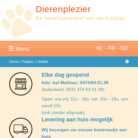
Dierenplezier
De lievelingswinkel van uw huisdier.
NL
-
FR
-
DE
Menu
Home
»
Puppies
»
Shelbie
Elke dag geopend
Info: bel Mathieu: 0474/64.01.39
(buitenland: 0032 474 64 01 39)
Open: ma-vrij: 11u - 18u, zat: 10u - 18u, zon
vanaf 13u
(ook zonder afspraak)
Levering aan huis mogelijk
Wij bezorgen uw nieuwe kameraadje aan
huis