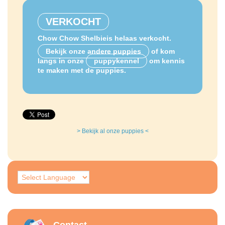
VERKOCHT
Chow Chow Shelbieis helaas verkocht.
Bekijk onze andere puppies
of kom
langs in onze
puppykennel
om kennis
te maken met de puppies.
> Bekijk al onze puppies <
Contact