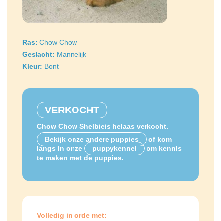
Ras:
Chow Chow
Geslacht:
Mannelijk
Kleur:
Bont
VERKOCHT
Chow Chow Shelbieis helaas verkocht.
Bekijk onze andere puppies
of kom
langs in onze
puppykennel
om kennis
te maken met de puppies.
Volledig in orde met: